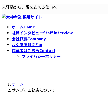
コ
ナ
未経験から、街を支える仕事へ
ン
ビ
テ
ゲ
ン
ー
ホーム
Home
ツ
シ
社員インタビュー
Staff Interview
へ
ョ
会社概要
Company
ス
ン
よくある質問
Faq
キ
に
応募者はこちら
Contact
ッ
移
プライバシーポリシー
プ
動
サンプル工務店について
ホーム
サンプル工務店について